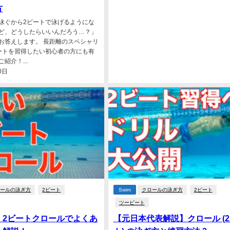
方
泳ぐから2ビートで泳げるようにな
ど、どうしたらいいんだろう…？」
お答えします。 長距離のスペシャリ
ートを習得したい初心者の方にも有
紹介！...
0日
ロールの泳ぎ方
2ビート
Swim
クロールの泳ぎ方
2ビート
ツービート
】2ビートクロールでよくあ
【元日本代表解説】クロール (