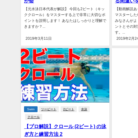
が命
る間違い
【元水泳日本代表が解説】 今回も2ビート（キッ
【動画解説あ
ククロール）をマスターする上で非常に大切なポ
マスターした
イントを説明します！ あなたはしっかりと理解で
みなさんがよ
きますか？...
ントとその対
す。...
2019年3月11日
2019年2月2
Swim
ツービート
2ビート
水泳
クロール
【プロ解説】クロール (2ビート) の泳
ぎ方と練習方法 2