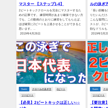
マスター 【ステップ1-4】
ルの泳ぎ
2ビートキッククロールを完全にマスターするた
「長い距離を
めの記事です。 練習時間があまり確保できない方
りたいんだけ
でも、この動画のとおりに練習をしてもらえば、
こんな疑問に
ほぼ確実に2ビートを上達させることができると
ストが、2ビ
思います。...
効なドリルもご
2019年4月26日
2019年3月2
Swim
クロールの泳ぎ方
2ビート
Swim
ク
ツービート
ツービート
【必見】2ビートキックは正しい○○
【要注意