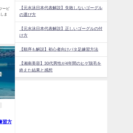
【元水泳日本代表解説】失敗しないゴーグル
ツービ
説しま
の選び方
【元水泳日本代表解説】正しいゴーグルの付
け方
【順序も解説】初心者向けバタ足練習方法
【湘南美容】30代男性が4年間のヒゲ脱毛を
終えた結果と感想
練習方