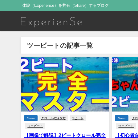
体験（Experience）を共有（Share）するブログ
ツービートの記事一覧
Swim
クロールの泳ぎ方
2ビート
Swim
ク
ツービート
ツービート
【画像で解説】2ビートクロール完全
【初心者