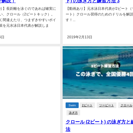
を解説！
ト) の泳ぎ方と練習方法 3
り】長距離を泳ぐのであれば確実に
【動画あり】元水泳日本代表が2ビート（
い、クロール（2ビートキック）。
ート）クロール習得のためのドリルを解
く間違えたり、つまずきやすいポイ
す！...
策を元水泳日本代表が解説しま
4日
2019年2月13日
Swim
2ビート
ツービート
クロール
泳ぎ方
クロール (2ビート) の泳ぎ方と
法