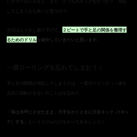
いざプールに入ると、まだ「どっちのキックを打つか？」混乱
してしまう人も多いと思うので、
今日はもう少し掘り下げて、
２ビートで手と足の関係を整理す
るためのドリル
を紹介していきたいと思います。
一度ローリングを忘れてしまおう！
手と足の関係が混乱してしまう人は、一度ローリング（＝体を
左右に回転させる）のことはを忘れて
「体は水平にさせたまま、片手をかくときに片足キック（1キッ
ク）する」
というドリルだけをやってみましょう！