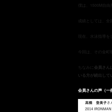
僕は、
1500M
自由
成績としては、全
現在、水泳指導を
今回は、その金町
ちなみに
会員さん
いる方が続出して
会員さんの声（一