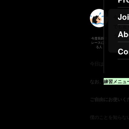
Jo
今度ト
でも近
Ab
う？
今度長距離
レースに出
る人
Co
今日はこんなお悩
なお、
練習メニュ
ご自由にお使いく
僕のことを知らな