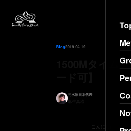
To
Me
Blog
2019.04.19
Gr
1500Mタイ
ード可】
Pe
Co
元水泳日本代表
麻生真稔
No
こんにちは、まさ
Pr