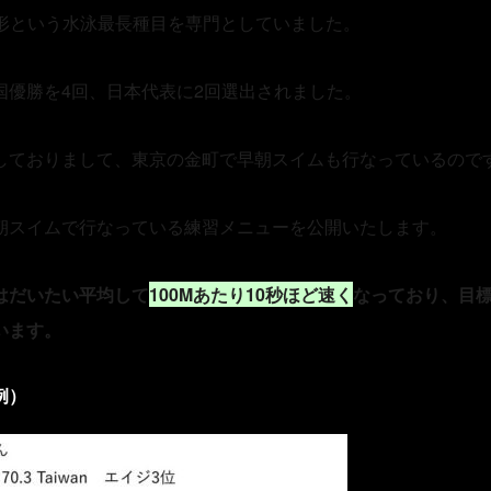
形という水泳最長種目を専門としていました。
国優勝を
4
回、日本代表に
2
回選出されました。
しておりまして、東京の金町で早朝スイムも行なっているので
朝スイムで行なっている練習メニューを公開いたします。
はだいたい平均して
100M
あたり
10
秒ほど速く
なっており、目
います。
例）