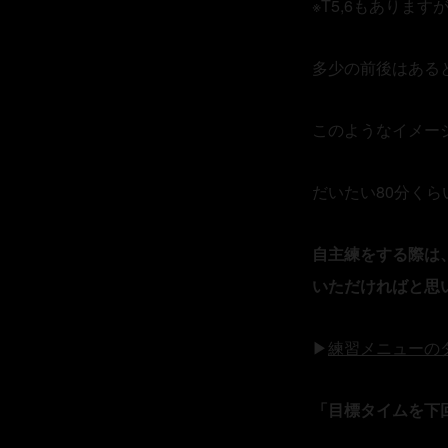
※T5,6もありま
多少の前後はある
このようなイメー
だいたい
80
分くら
自主練をする際は
いただければと思
▶︎
練習メニューの
「目標タイムを下