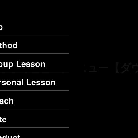
p
thod
oup Lesson
ムアップ水泳練習メニュー【ダ
rsonal Lesson
ach
te
としです！
oduct