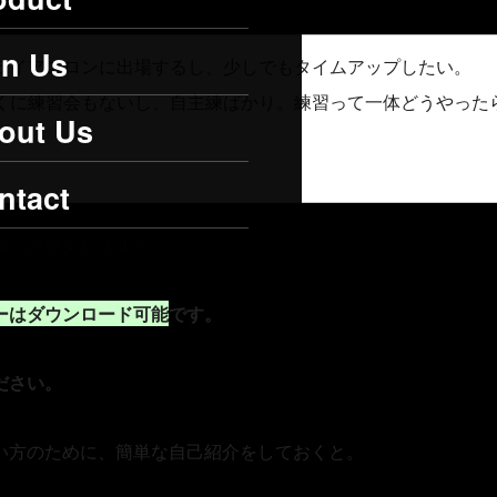
in Us
ライアスロンに出場するし、少しでもタイムアップしたい。
くに練習会もないし、自主練ばかり。練習って一体どうやった
out Us
ntact
みにお答えします！
ーはダウンロード可能
です。
ださい。
い方のために、簡単な自己紹介をしておくと。