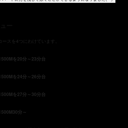
ュー
コースを
4
つにわけています。
1500M
を
20
分～
23
分台
1500M
を
24
分～
26
分台
1500M
を
27
分～
30
分台
1500M30
分～