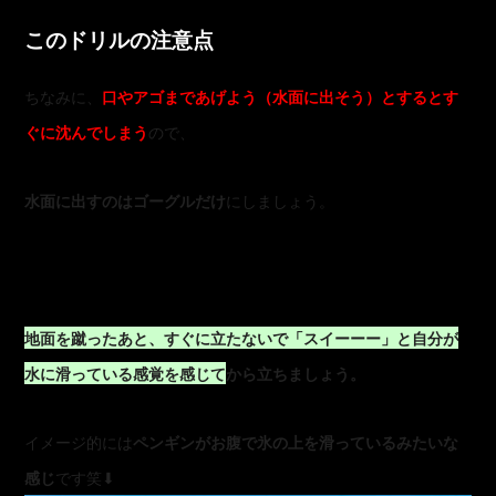
このドリルの注意点
ちなみに、
口やアゴまであげよう（水面に出そう）とするとす
ぐに沈んでしまう
ので、
水面に出すのはゴーグルだけ
にしましょう。
地面を蹴ったあと、すぐに立たないで「スイーーー」と自分が
水に滑っている感覚を感じて
から立ちましょう。
イメージ的には
ペンギンがお腹で氷の上を滑っているみたいな
感じ
です笑⬇︎