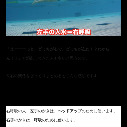
「えーーーっと、どっちが右で、どっちが左だ！？わから
ん！！」
と混乱してきた人も多いと思うので、
左右の関係をざっくりまとめるとこんな感じです⬇︎
右呼吸の人：
左手
のかきは、
ヘッドアップ
のために使います。
右手
のかきは、
呼吸
のために使います。