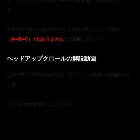
す。
片手入水のあとに➡︎片手をかいて➡︎前を見る という流れ
（A➡︎B➡︎C）ではありません
ので注意
しましょう。
ヘッドアップクロールの解説動画
このステップ1〜2の練習方法（ドリル）を解説した動画があり
ます。
よろしければ参考までにどうぞ⬇︎