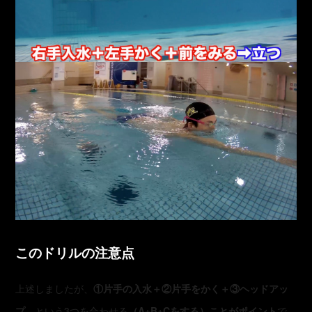
このドリルの注意点
上述しましたが、
①片手の入水＋②片手をかく＋③ヘッドアッ
プ
という3つを合わせる
（A+B+Cをする）ことがポイント
で