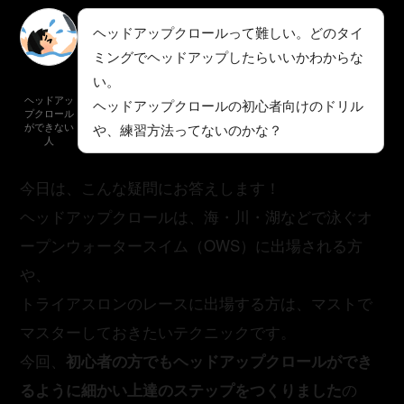
ヘッドアップクロールって難しい。どのタイ
ミングでヘッドアップしたらいいかわからな
い。
ヘッドアッ
ヘッドアップクロールの初心者向けのドリル
プクロール
ができない
や、練習方法ってないのかな？
人
今日は、こんな疑問にお答えします！
ヘッドアップクロールは、海・川・湖などで泳ぐオ
ープンウォータースイム（OWS）に出場される方
や、
トライアスロンのレースに出場する方は、マストで
マスターしておきたいテクニックです。
今回、
初心者の方でもヘッドアップクロールができ
の
るように細かい上達のステップをつくりました