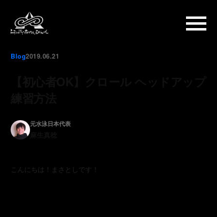
Blog
2019.06.21
【初心者OK】クロール ヘッドアップ
練習方法
元水泳日本代表
麻生真稔
こんにちは！まさとしです！