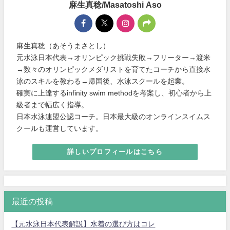
麻生真稔/Masatoshi Aso
麻生真稔（あそうまさとし）
元水泳日本代表→オリンピック挑戦失敗→フリーター→渡米
→数々のオリンピックメダリストを育てたコーチから直接水
泳のスキルを教わる→帰国後、水泳スクールを起業。
確実に上達するinfinity swim methodを考案し、初心者から上
級者まで幅広く指導。
日本水泳連盟公認コーチ。日本最大級のオンラインスイムス
クールも運営しています。
詳しいプロフィールはこちら
最近の投稿
【元水泳日本代表解説】水着の選び方はコレ