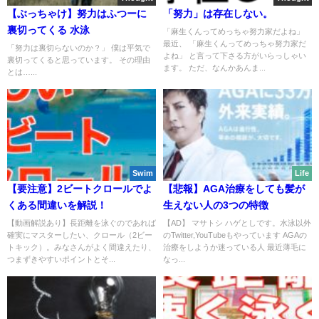
【ぶっちゃけ】努力はふつーに
「努力」は存在しない。
裏切ってくる 水泳
「麻生くんってめっちゃ努力家だよね」
最近、 「麻生くんってめっちゃ努力家だ
「努力は裏切らないのか？」 僕は平気で
よね」 と言って下さる方がいらっしゃい
裏切ってくると思っています。 その理由
ます。 ただ、なんかあんま...
とは…...
Swim
Life
【要注意】2ビートクロールでよ
【悲報】AGA治療をしても髪が
くある間違いを解説！
生えない人の3つの特徴
【動画解説あり】長距離を泳ぐのであれば
【AD】 マサトシ ハゲとしです。水泳以外
確実にマスターしたい、クロール（2ビー
のTwitter,YouTubeもやっています AGAの
トキック）。みなさんがよく間違えたり、
治療をしようか迷っている人 最近薄毛に
つまずきやすいポイントとそ...
なっ...