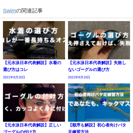
Swim
の関連記事
【元水泳日本代表解説】水着の
【元水泳日本代表解説】失敗し
選び方はコレ
ないゴーグルの選び方
2021年8月20日
2021年8月19日
【元水泳日本代表解説】正しい
【順序も解説】初心者向けバタ
ゴーグルの付け方
足練習方法