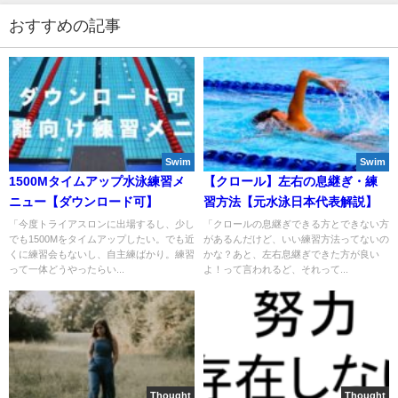
おすすめの記事
Swim
Swim
1500Mタイムアップ水泳練習メ
【クロール】左右の息継ぎ・練
ニュー【ダウンロード可】
習方法【元水泳日本代表解説】
「今度トライアスロンに出場するし、少し
「クロールの息継ぎできる方とできない方
でも1500Mをタイムアップしたい。でも近
があるんだけど、いい練習方法ってないの
くに練習会もないし、自主練ばかり。練習
かな？あと、左右息継ぎできた方が良い
って一体どうやったらい...
よ！って言われるど、それって...
Thought
Thought