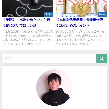
Swim
Swim
【実話】「水泳やめたい」と言
【元日本代表解説】長距離を速
う前に聞いてほしい話
く泳ぐためのポイント
「最近全然速くならない。もう辛いだけだ
長距離で水泳日本代表になった僕が、長い
し水泳やめようかな…」 実は僕も何度も
距離を速く泳ぐための練習方法や、気をつ
水泳をやめようと思っていました。しか
けるべきポイントを解説します。 オリン
し、あることをきっかけに3年...
ピック金メダリストの練習メ...